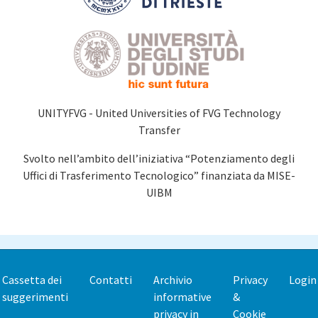
UNITYFVG - United Universities of FVG Technology
Transfer
Svolto nell’ambito dell’iniziativa “Potenziamento degli
Uffici di Trasferimento Tecnologico” finanziata da MISE-
UIBM
Cassetta dei
Contatti
Archivio
Privacy
Login
Footer
suggerimenti
informative
&
menu
privacy in
Cookie