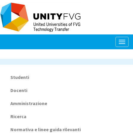
Salta
al
contenuto
principale
Togg
navig
Studenti
Navigazione
principale
Docenti
Amministrazione
Ricerca
Normativa e linee guida rilevanti