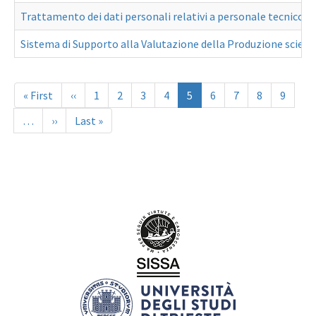
Trattamento dei dati personali relativi a personale tecnico 
Sistema di Supporto alla Valutazione della Produzione scient
Paginazione
Prima
« First
Pagina
‹‹
Page
1
Page
2
Page
3
Page
4
Pagina
5
Page
6
Page
7
Page
8
Page
9
pagina
precedente
attuale
…
Pagina
››
Ultima
Last »
successiva
pagina