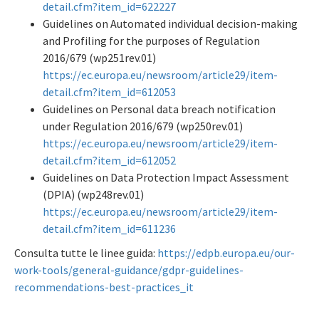
detail.cfm?item_id=622227
Guidelines on Automated individual decision-making
and Profiling for the purposes of Regulation
2016/679 (wp251rev.01)
https://ec.europa.eu/newsroom/article29/item-
detail.cfm?item_id=612053
Guidelines on Personal data breach notification
under Regulation 2016/679 (wp250rev.01)
https://ec.europa.eu/newsroom/article29/item-
detail.cfm?item_id=612052
Guidelines on Data Protection Impact Assessment
(DPIA) (wp248rev.01)
https://ec.europa.eu/newsroom/article29/item-
detail.cfm?item_id=611236
Consulta tutte le linee guida:
https://edpb.europa.eu/our-
work-tools/general-guidance/gdpr-guidelines-
recommendations-best-practices_it