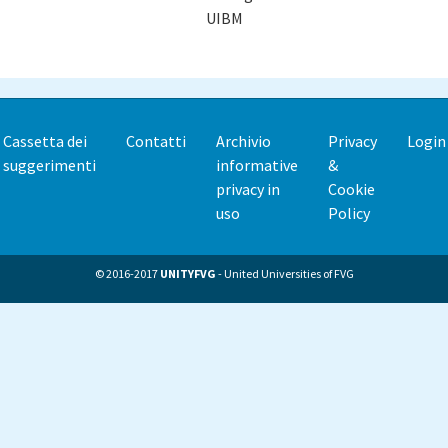
UIBM
Cassetta dei
Contatti
Archivio
Privacy
Login
Footer
suggerimenti
informative
&
menu
privacy in
Cookie
uso
Policy
© 2016-2017
UNITYFVG
- United Universities of FVG