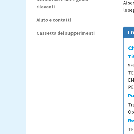
Ai se
rilevanti
le se
Aiuto e contatti
I 
Cassetta dei suggerimenti
Ch
Ti
SE
TE
EM
PE
Pu
Tra
Op
Re
TE