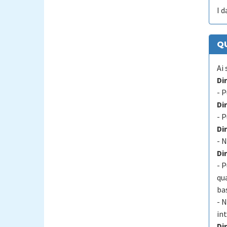
I d
QU
Ai 
Di
- 
Dir
- P
Di
- N
Dir
- 
qu
ba
- N
int
Di