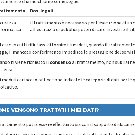
attamento che indichiamo come segue:
rattamento
Basi legali
icurezza
il trattamento è necessario per l'esecuzione di un
nformatica
all'esercizio di pubblici poteri di cui è investito il
 caso in cui ti rifiutassi di fornire i tuoi dati, quando il trattamen
gge
, il mancato conferimento impedisce la prestazione del servizi
ndo ti viene richiesto il
consenso
al trattamento, non subirai n
nsenso.
 moduli cartacei o online sono indicate le categorie di dati per le
oltativo.
OME VENGONO TRATTATI I MIEI DATI?
 trattamento potrà essere effettuato sia con il supporto di documen
Titolare si avvale di soggetti autorizzati al trattamento di dati per