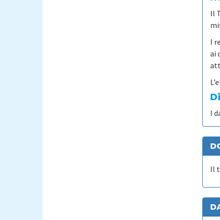
Il 
mis
I 
ai 
att
L’
D
I d
DO
Il
DA