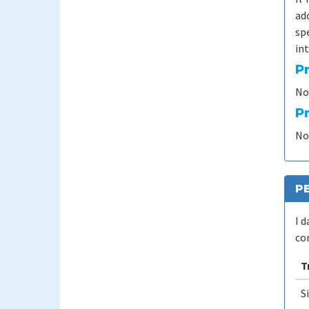
ado
spe
int
P
No
P
No
P
I 
co
T
S