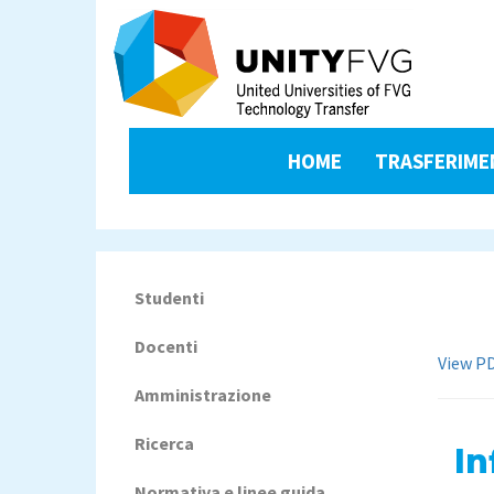
Salta
al
contenuto
principale
unityfvg-
HOME
TRASFERIME
gdpr
menu
Studenti
Navigazione
principale
Docenti
View P
Amministrazione
Ricerca
In
Normativa e linee guida