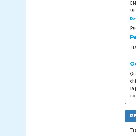
EM
UF
Re
Pu
Pe
Tra
Qu
Qu
chi
la 
non
P
Tra