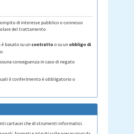
 compito di interesse pubblico o connesso
 titolare del trattamento
to è basato su un
contratto
o su un
obbligo di
o.
essuna conseguenza in caso di negato
 quali il conferimento è obbligatorio o
ti cartacei che di strumenti informatici.
sonali, formati e istruiti sulle precauzioni da