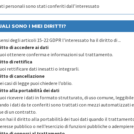
ati personali sono stati conferiti dall’interessato
ALI SONO I MIEI DIRITTI?
sensi degli articoli 15-22 GDPR l’interessato ha il diritto di ...
ritto di accedere ai dati
Puoi ottenere conferma e informazioni sul trattamento.
itto di rettifica
uoi rettificare dati inesatti o integrarli.
ritto di cancellazione
ei casi di legge puoi chiedere l’oblio.
itto alla portabilità dei dati
Puoi ricevere i dati in formato strutturato, di uso comune, leggibil
ando i dati da te conferiti sono trattati con mezzi automatizzati e
se di un contratto.
on hai il diritto alla portabilità dei tuoi dati quando il trattamen
eresse pubblico o nell’esercizio di funzioni pubbliche o adempiere 
ritto di opporsi al trattamento