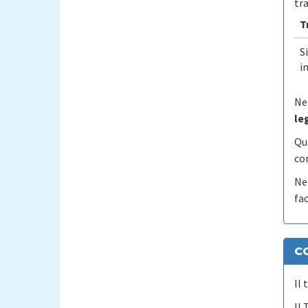
tr
T
S
i
Nel
le
Qua
co
Nei
fac
C
Il
Il 