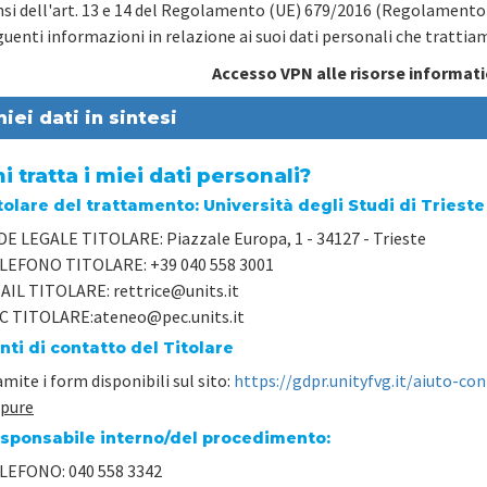
nsi dell'art. 13 e 14 del Regolamento (UE) 679/2016 (Regolamento
guenti informazioni in relazione ai suoi dati personali che trattiam
Accesso VPN alle risorse informati
miei dati in sintesi
i tratta i miei dati personali?
tolare del trattamento: Università degli Studi di Trieste
DE LEGALE TITOLARE:
Piazzale Europa, 1 - 34127 - Trieste
LEFONO TITOLARE:
+39 040 558 3001
AIL TITOLARE:
rettrice@units.it
C TITOLARE:
ateneo@pec.units.it
nti di contatto del Titolare
mite i form disponibili sul sito:
https://gdpr.unityfvg.it/aiuto-con
pure
sponsabile interno/del procedimento:
LEFONO:
040 558 3342