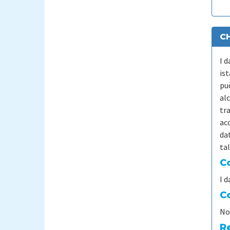
CH
I 
ist
pu
alc
tr
ac
da
ta
Co
I 
Co
No
R