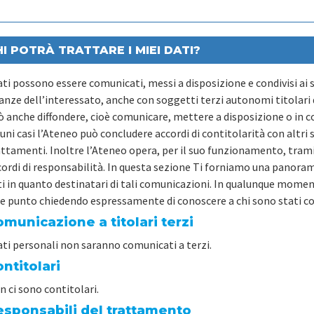
I POTRÀ TRATTARE I MIEI DATI?
dati possono essere comunicati, messi a disposizione e condivisi ai
anze dell’interessato, anche con soggetti terzi autonomi titolari d
ò anche diffondere, cioè comunicare, mettere a disposizione o in c
uni casi l’Ateneo può concludere accordi di contitolarità con altri
attamenti. Inoltre l’Ateneo opera, per il suo funzionamento, trami
cordi di responsabilità. In questa sezione Ti forniamo una panoram
ti in quanto destinatari di tali comunicazioni. In qualunque moment
le punto chiedendo espressamente di conoscere a chi sono stati com
municazione a titolari terzi
dati personali non saranno comunicati a terzi.
ntitolari
n ci sono contitolari.
esponsabili del trattamento