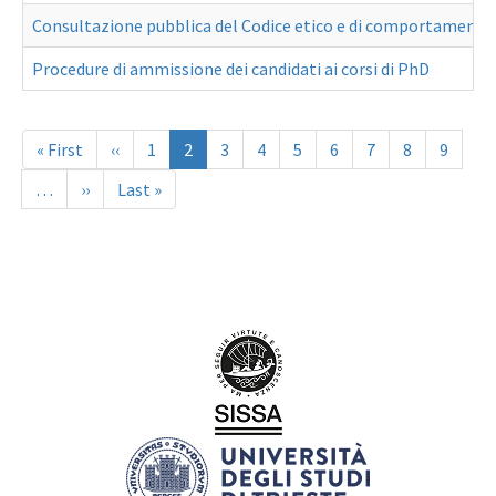
Consultazione pubblica del Codice etico e di comportamento
Procedure di ammissione dei candidati ai corsi di PhD
Paginazione
Prima
« First
Pagina
‹‹
Page
1
Pagina
2
Page
3
Page
4
Page
5
Page
6
Page
7
Page
8
Page
9
pagina
precedente
attuale
…
Pagina
››
Ultima
Last »
successiva
pagina