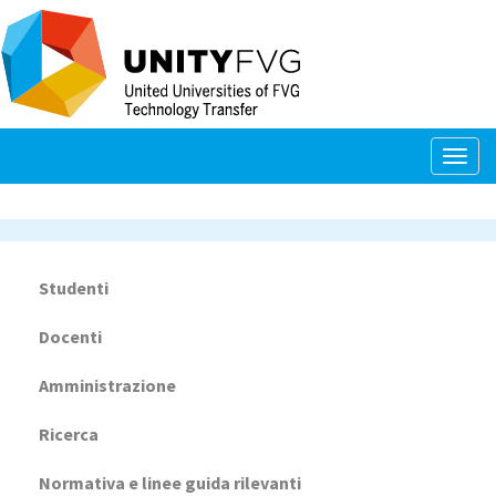
Salta
al
contenuto
principale
Togg
navig
Studenti
Navigazione
principale
Docenti
Amministrazione
Ricerca
Normativa e linee guida rilevanti