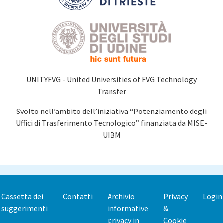
UNITYFVG - United Universities of FVG Technology
Transfer
Svolto nell’ambito dell’iniziativa “Potenziamento degli
Uffici di Trasferimento Tecnologico” finanziata da MISE-
UIBM
Cassetta dei
Contatti
Archivio
Privacy
Login
Footer
suggerimenti
informative
&
menu
privacy in
Cookie