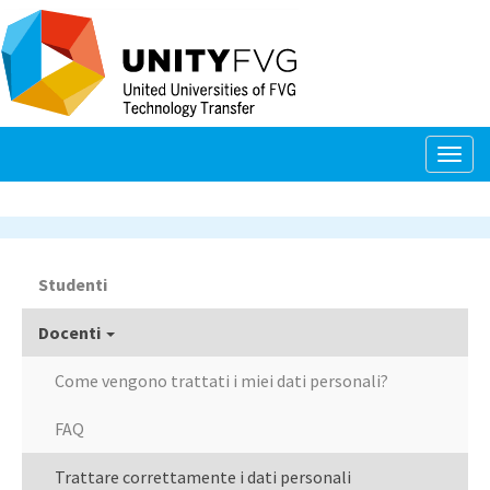
Salta
al
contenuto
principale
Togg
navig
Studenti
Navigazione
principale
Docenti
Come vengono trattati i miei dati personali?
FAQ
Trattare correttamente i dati personali