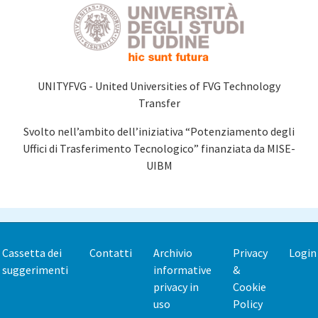
UNITYFVG - United Universities of FVG Technology
Transfer
Svolto nell’ambito dell’iniziativa “Potenziamento degli
Uffici di Trasferimento Tecnologico” finanziata da MISE-
UIBM
Cassetta dei
Contatti
Archivio
Privacy
Login
Footer
suggerimenti
informative
&
menu
privacy in
Cookie
uso
Policy