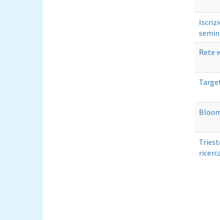
Iscriz
semina
Rete w
Target
Blooms
Triest
ricerc
Pagi