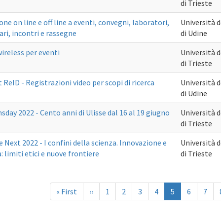
di Trieste
ione on line e off line a eventi, convegni, laboratori,
Università d
ri, incontri e rassegne
di Udine
ireless per eventi
Università d
di Trieste
 ReID - Registrazioni video per scopi di ricerca
Università d
di Udine
day 2022 - Cento anni di Ulisse dal 16 al 19 giugno
Università d
di Trieste
e Next 2022 - I confini della scienza. Innovazione e
Università d
a: limiti etici e nuove frontiere
di Trieste
nazione
Prima
« First
Pagina
‹‹
Page
1
Page
2
Page
3
Page
4
Pagina
5
Page
6
Page
7
pagina
precedente
attuale