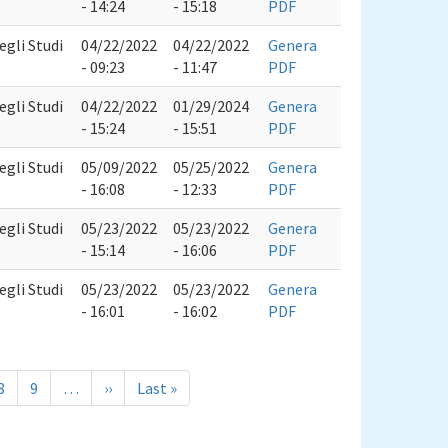
- 14:24
- 15:18
PDF
egli Studi
04/22/2022
04/22/2022
Genera
- 09:23
- 11:47
PDF
egli Studi
04/22/2022
01/29/2024
Genera
- 15:24
- 15:51
PDF
egli Studi
05/09/2022
05/25/2022
Genera
- 16:08
- 12:33
PDF
egli Studi
05/23/2022
05/23/2022
Genera
- 15:14
- 16:06
PDF
egli Studi
05/23/2022
05/23/2022
Genera
- 16:01
- 16:02
PDF
Page
8
Page
9
…
Pagina
››
Ultima
Last »
successiva
pagina