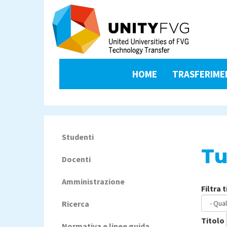
Salta
al
contenuto
principale
unityfvg-
HOME
TRASFERIME
gdpr
menu
Studenti
Navigazione
Tu
principale
Docenti
Amministrazione
Filtra 
Ricerca
Titolo
Normativa e linee guida