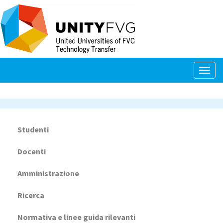
Salta
al
contenuto
principale
Togg
navig
Studenti
Navigazione
principale
Docenti
Amministrazione
Ricerca
Normativa e linee guida rilevanti