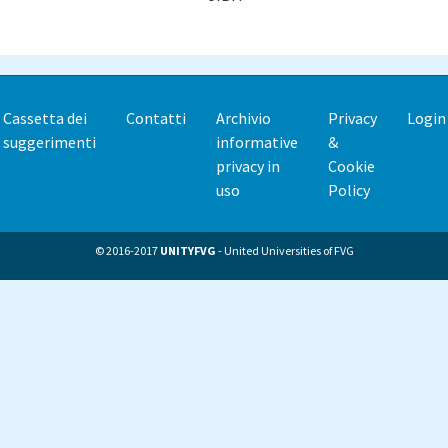
Cassetta dei
Contatti
Archivio
Privacy
Login
Footer
suggerimenti
informative
&
menu
privacy in
Cookie
uso
Policy
© 2016-2017
UNITYFVG
- United Universities of FVG