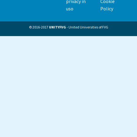
menu
privacy in
Cookie
uso
Policy
© 2016-2017
UNITYFVG
- United Universities of FVG