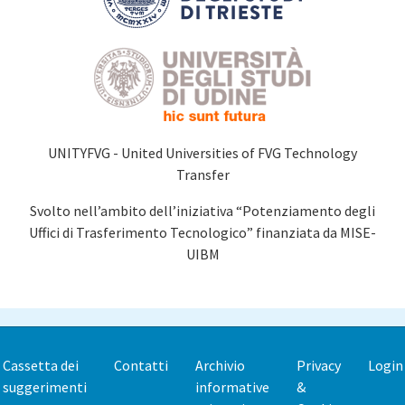
UNITYFVG - United Universities of FVG Technology
Transfer
Svolto nell’ambito dell’iniziativa “Potenziamento degli
Uffici di Trasferimento Tecnologico” finanziata da MISE-
UIBM
Cassetta dei
Contatti
Archivio
Privacy
Login
Footer
suggerimenti
informative
&