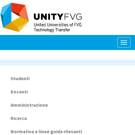
Salta
al
contenuto
principale
Togg
navig
Studenti
Navigazione
principale
Docenti
Amministrazione
Ricerca
Normativa e linee guida rilevanti