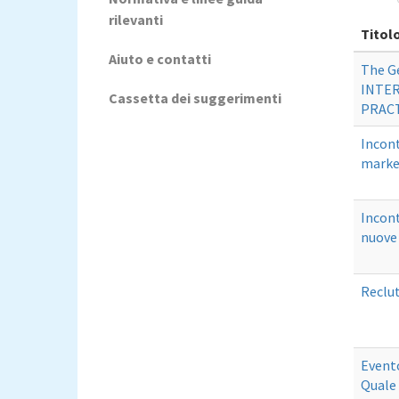
rilevanti
Titol
Aiuto e contatti
The G
INTER
Cassetta dei suggerimenti
PRACTI
Incont
market
Incont
nuove 
Reclu
Evento
Quale 