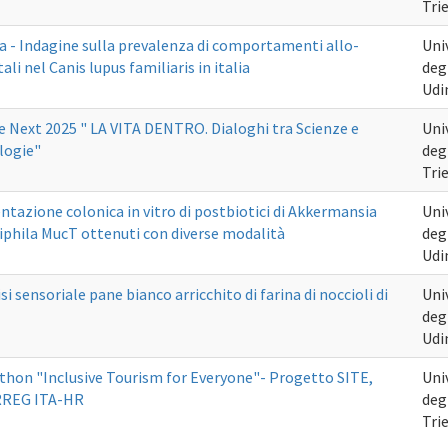
Tri
a - Indagine sulla prevalenza di comportamenti allo-
Uni
ali nel Canis lupus familiaris in italia
degl
Udi
e Next 2025 " LA VITA DENTRO. Dialoghi tra Scienze e
Uni
logie"
degl
Tri
tazione colonica in vitro di postbiotici di Akkermansia
Uni
phila MucT ottenuti con diverse modalità
degl
Udi
si sensoriale pane bianco arricchito di farina di noccioli di
Uni
degl
Udi
thon "Inclusive Tourism for Everyone"- Progetto SITE,
Uni
REG ITA-HR
degl
Tri