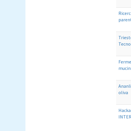
Ricerc
parent
Triest
Tecno
Fermen
mucini
Ananli
oliva
Hacka
INTER