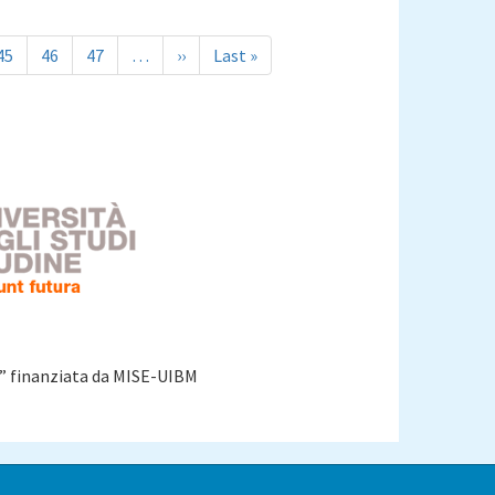
Page
45
Page
46
Page
47
…
Pagina
››
Ultima
Last »
successiva
pagina
o” finanziata da MISE-UIBM