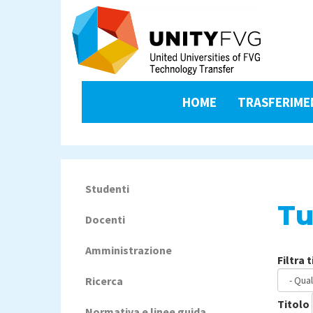
Salta
al
contenuto
principale
unityfvg-
HOME
TRASFERIME
gdpr
menu
Studenti
Navigazione
Tu
principale
Docenti
Amministrazione
Filtra 
Ricerca
Titolo
Normativa e linee guida