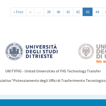
nazione
Prima
« First
Pagina
‹‹
…
Page
39
Page
40
Page
41
Page
42
Pagina
43
Page
44
pagina
precedente
attuale
UNITYFVG - United Universities of FVG Technology Transfer
niziativa “Potenziamento degli Uffici di Trasferimento Tecnologic