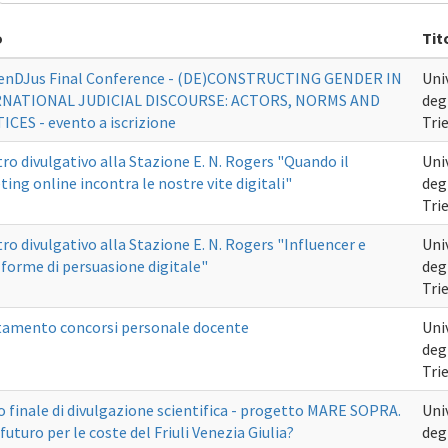
o
Tit
enDJus Final Conference - (DE)CONSTRUCTING GENDER IN
Uni
NATIONAL JUDICIAL DISCOURSE: ACTORS, NORMS AND
degl
CES - evento a iscrizione
Tri
ro divulgativo alla Stazione E. N. Rogers "Quando il
Uni
ing online incontra le nostre vite digitali"
degl
Tri
ro divulgativo alla Stazione E. N. Rogers "Influencer e
Uni
forme di persuasione digitale"
degl
Tri
tamento concorsi personale docente
Uni
degl
Tri
 finale di divulgazione scientifica - progetto MARE SOPRA.
Uni
futuro per le coste del Friuli Venezia Giulia?
degl