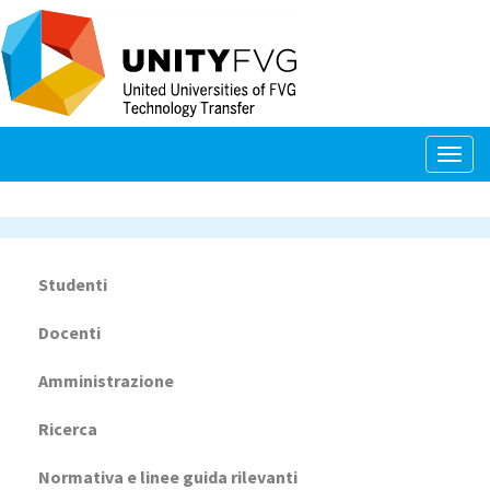
Salta
al
contenuto
principale
Togg
navig
Studenti
Navigazione
principale
Docenti
Amministrazione
Ricerca
Normativa e linee guida rilevanti