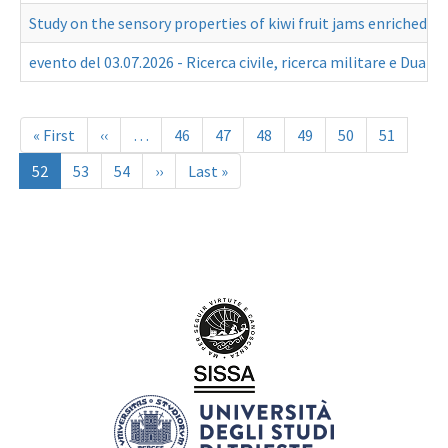
Study on the sensory properties of kiwi fruit jams enriched w
evento del 03.07.2026 - Ricerca civile, ricerca militare e Dual
Paginazione
Prima
« First
Pagina
‹‹
…
Page
46
Page
47
Page
48
Page
49
Page
50
Page
51
pagina
precedente
Pagina
52
Page
53
Page
54
Pagina
››
Ultima
Last »
attuale
successiva
pagina