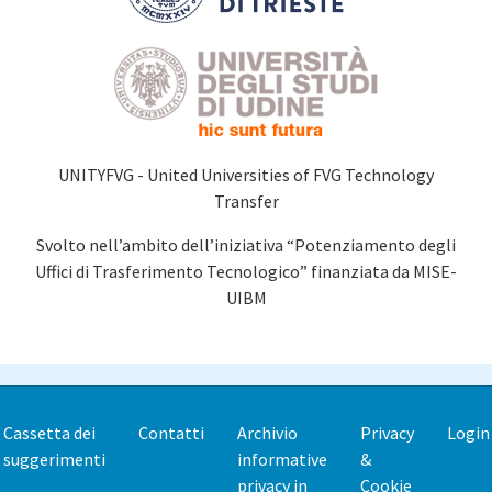
UNITYFVG - United Universities of FVG Technology
Transfer
Svolto nell’ambito dell’iniziativa “Potenziamento degli
Uffici di Trasferimento Tecnologico” finanziata da MISE-
UIBM
Cassetta dei
Contatti
Archivio
Privacy
Login
Footer
suggerimenti
informative
&
menu
privacy in
Cookie