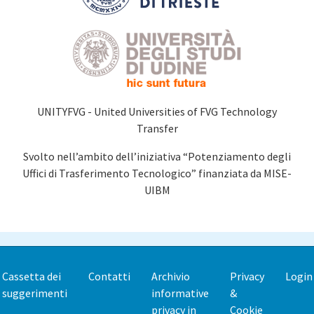
UNITYFVG - United Universities of FVG Technology
Transfer
Svolto nell’ambito dell’iniziativa “Potenziamento degli
Uffici di Trasferimento Tecnologico” finanziata da MISE-
UIBM
Cassetta dei
Contatti
Archivio
Privacy
Login
Footer
suggerimenti
informative
&
menu
privacy in
Cookie