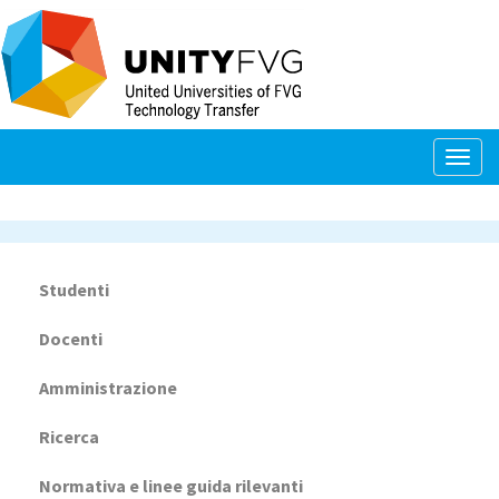
Salta
al
contenuto
principale
Togg
navig
Studenti
Navigazione
principale
Docenti
Amministrazione
Ricerca
Normativa e linee guida rilevanti