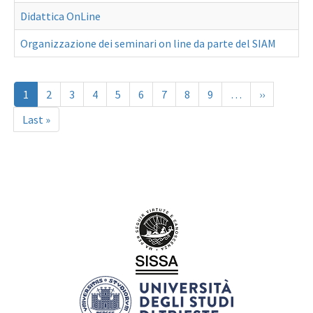
Didattica OnLine
Organizzazione dei seminari on line da parte del SIAM
Paginazione
Pagina
1
Page
2
Page
3
Page
4
Page
5
Page
6
Page
7
Page
8
Page
9
…
Pagina
››
attuale
successiva
Ultima
Last »
pagina