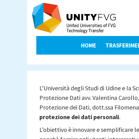
Salta
al
contenuto
principale
unityfvg-
HOME
TRASFERIME
gdpr
menu
L'Università degli Studi di Udine e la 
Protezione Dati avv. Valentina Carollo,
Protezione dei Dati, dott.ssa Filomena
protezione dei dati personali
.
L'obiettivo è innovare e semplificare l